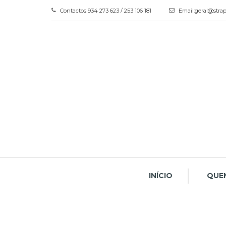
Contactos
934 273 623 / 253 106 181
Email:
geral@strap
INÍCIO
QUE