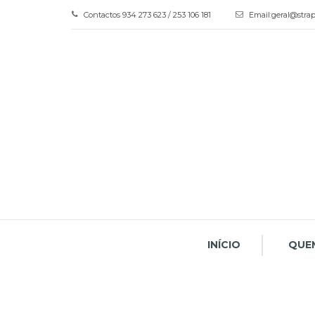
Contactos
934 273 623 / 253 106 181
Email:
geral@strap
INÍCIO
QUE