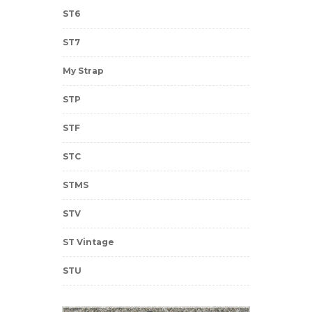
ST6
ST7
My Strap
STP
STF
STC
STMS
STV
ST Vintage
STU